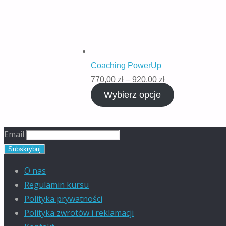
Coaching PowerUp
Zakres
770,00
zł
–
920,00
zł
cen:
Wybierz opcje
od
770,00 zł
Email
do
920,00 zł
O nas
Regulamin kursu
Polityka prywatności
Polityka zwrotów i reklamacji