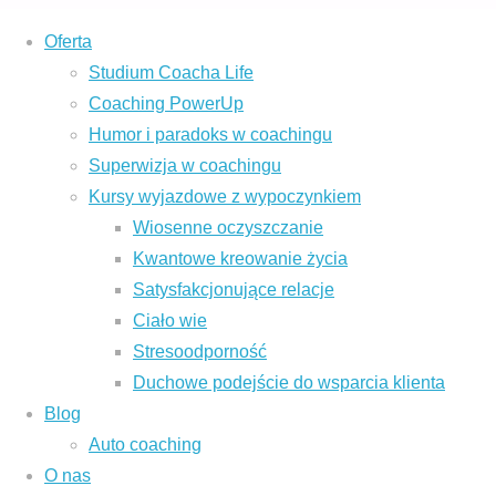
Oferta
Studium Coacha Life
Coaching PowerUp
Humor i paradoks w coachingu
Superwizja w coachingu
Strona
Coaching PowerUp
Kursy wyjazdowe z wypoczynkiem
główna
Wiosenne oczyszczanie
Kwantowe kreowanie życia
Satysfakcjonujące relacje
Ciało wie
Stresoodporność
Duchowe podejście do wsparcia klienta
Coaching PowerU
Blog
Auto coaching
O nas