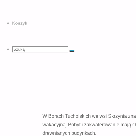
Koszyk
Szukaj
Szukaj:
Szukaj
W Borach Tucholskich we wsi Skrzynia znajd
wakacyjną. Pobyt i zakwaterowanie mają c
drewnianych budynkach.