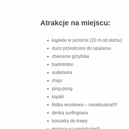
Atrakcje na miejscu:
kąpiele w jeziorze (20 m od domu)
dużo przestrzeni do opalania
zbieranie grzybów
badminton
siatkówka
ringo
ping-pong
kajaki
łódka wiosłowa – nieaktualna!!!!
deska surfingowa
kosiarka do trawy
miejsce na ognisko/grill