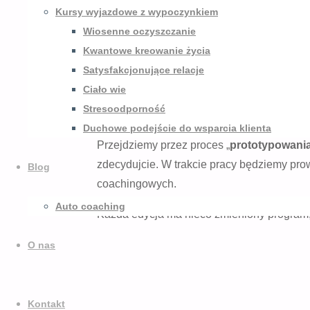
Kursy wyjazdowe z wypoczynkiem
Wiosenne oczyszczanie
Kwantowe kreowanie życia
Satysfakcjonujące relacje
Wzięliśmy pod uwagę i postanowiliśmy podzi
Ciało wie
innowacyjne. Podczas warsztatu przedstaw
Stresoodporność
Technology przez Otto Schrammera i Peter
Duchowe podejście do wsparcia klienta
Przejdziemy przez proces „
prototypowani
zdecydujcie. W trakcie pracy będziemy pr
Blog
coachingowych.
Auto coaching
Każda edycja ma nieco zmieniony program
O nas
Kontakt