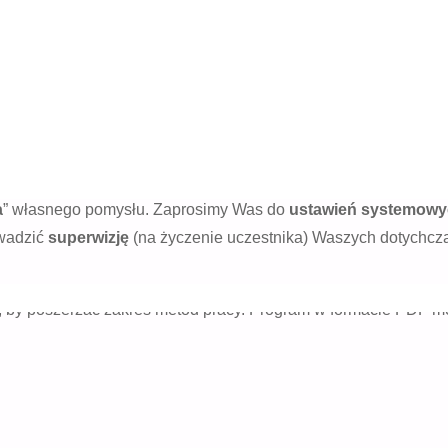
elić się doświadczeniami oraz metodami pracy, które są z jedn
imy model współpracy oparty na wynikach badań prowadzonych 
a Senge (tak! – tego Petera Senge od podejścia systemowego)
a
” własnego pomysłu. Zaprosimy Was do
ustawień systemow
owadzić
superwizję
(na życzenie uczestnika) Waszych dotychcz
, by poszerzać zakres metod pracy. Program w formacie PDF 