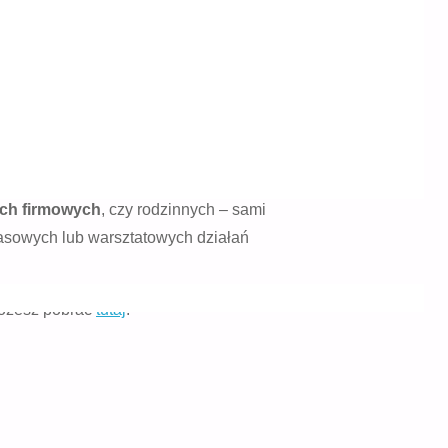
ej strony bardzo efektywne, z drugiej
przy Massachusets Institute of
. Swoją koncepcję nazwali
TheoryU
.
ych
firmowych
, czy rodzinnych – sami
asowych lub warsztatowych działań
możesz pobrać
tutaj
.