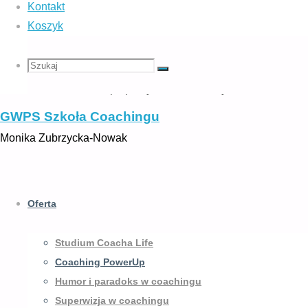
Kontakt
Zapraszamy coachów absolwentów Studiu
Koszyk
metodami coachingowymi na warsztaty poł
paradoksu. Aktywny wypoczynek przy efek
Szukaj
Szukaj:
towarzyskim i zawodowym. Sam pomysł pows
Szukaj
współpracy, nauki, zabawy i zaufania namów
GWPS Szkoła Coachingu
Monika Zubrzycka-Nowak
Przejdź
do
Oferta
treści
Studium Coacha Life
Coaching PowerUp
Humor i paradoks w coachingu
Superwizja w coachingu